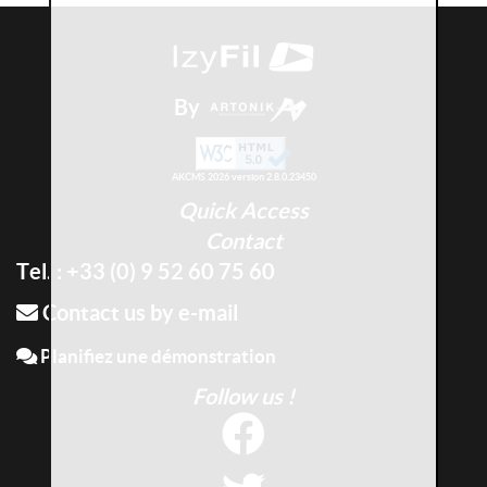
By
AKCMS 2026 version 2.8.0.23450
Quick Access
Contact
Tel. : +33 (0) 9 52 60 75 60
Contact us by e-mail
Planifiez une démonstration
Follow us !