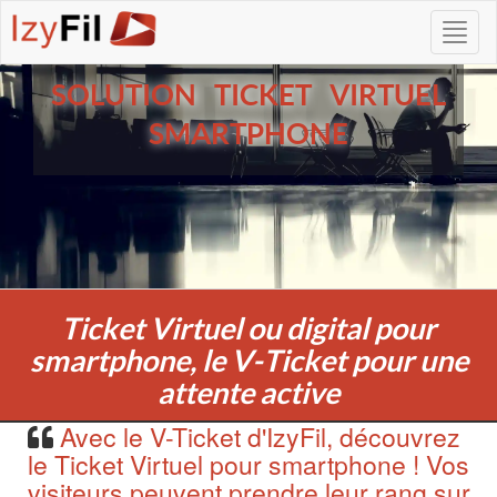
SOLUTION TICKET VIRTUEL
SMARTPHONE
Ticket Virtuel ou digital pour
smartphone, le V-Ticket pour une
attente active
Avec le V-Ticket d'IzyFil, découvrez
le Ticket Virtuel pour smartphone ! Vos
visiteurs peuvent prendre leur rang sur