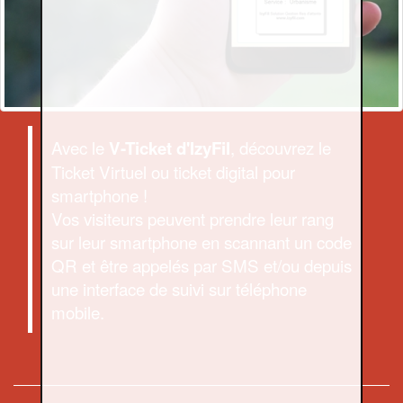
Avec le
, découvrez le
V-Ticket d'IzyFil
Ticket Virtuel ou ticket digital pour
smartphone !
Vos visiteurs peuvent prendre leur rang
sur leur smartphone en scannant un code
QR et être appelés par SMS et/ou depuis
une interface de suivi sur téléphone
mobile.