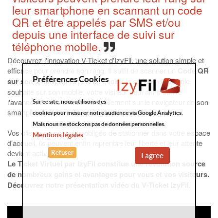
leur smartphone en scannant un code
QR et être appelés par SMS et/ou
depuis une interface de suivi sur
téléphone mobile.
Découvrez l'innovation V-Ticket d'IzyFil, une solution simple et
efficace pour prendre son rang. Il suffit de scanner un
Code QR
Préférences Cookies
sur son smartphone
puis de choisir le service disponible
souhaité sur son mobile, votre visiteur peut alors suivre
l'avancée de son attente tranquillement sur le navigateur de son
Sur ce site, nous utilisons des
smartphone et sans Téléchargez d'application !
cookies pour mesurer notre audience via Google Analytics.
Mais nous ne stockons pas de données personnelles.
Vos clients ne sont plus obligés de stationner dans votre espace
Mentions légales
d'accueil, ils peuvent enfin reprendre leur liberté et leur attente
devient active.
Refuser
I agree
Le Ticket Virtuel par IzyFil constitue une révolution source
de nombreux gains et avantages pour vous et vos visiteurs.
Découvrez notre présentation vidéo du V-Ticket IzyFil.