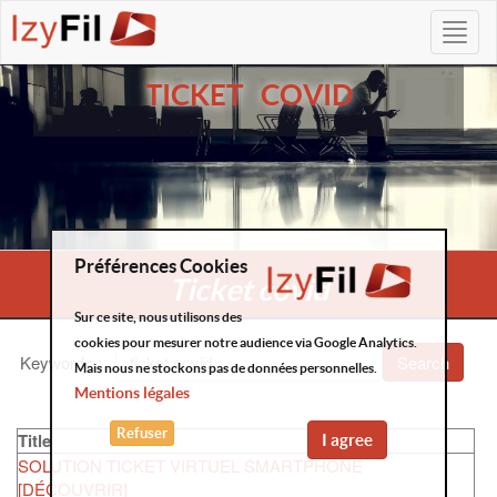
TICKET COVID
Préférences Cookies
Ticket covid
Sur ce site, nous utilisons des
cookies pour mesurer notre audience via Google Analytics.
Keywords
:
Search
Mais nous ne stockons pas de données personnelles.
Mentions légales
Refuser
Title
I agree
SOLUTION TICKET VIRTUEL SMARTPHONE
[DÉCOUVRIR]