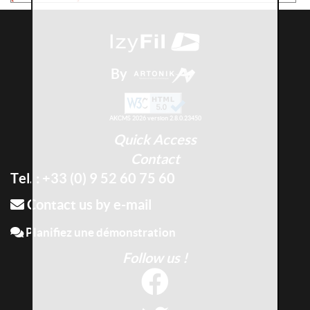
By
AKCMS 2026 version 2.8.0.23450
Quick Access
Contact
Tel. : +33 (0) 9 52 60 75 60
Contact us by e-mail
Planifiez une démonstration
Follow us !