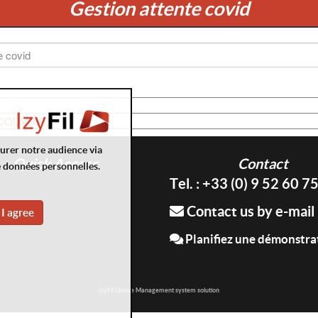
Gestion attente covid
COUVRIR]
surer notre audience via
Quick Access
Contact
e données personnelles.
Tel. : +33 (0) 9 52 60 7
Contact us by e-mail
I agree
Planifiez une démonstra
IzyFil Queue Management system solution