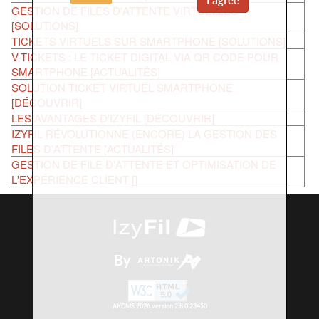
I agree
GESTION DE FILES D'ATTENTE VIRTUELLES
[SOLUTIONS]
TICKETS VIRTUELS SUR SMARTPHONE [SOLUTIONS]
V-TICKETS : LE TICKET DIGITAL VIA QR CODE POUR
SMARTPHONE [ACTUALITÉS]
SOLUTION TICKET VIRTUEL SMARTPHONE
[DÉCOUVRIR]
LES AVANTAGES D'IZYFIL [DÉCOUVRIR]
IZYFIL RÉVOLUTIONNE (ENCORE) LA GESTION DES
FILES D'ATTENTE [ACTUALITÉS]
GESTION DE FILE D'ATTENTE ET OPTIMISATION DE
L'EXPÉRIENCE CLIENT []
By
AKCMS 2026 version 2.8.0.23450