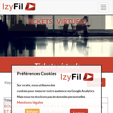
TICKETS VIRTUELS
Tickets virtuels
Préférences Cookies
Keywords
:
Search
Sur ce site, nous utilisons des
cookies pour mesurer notre audience via Google Analytics.
Mais nous ne stockons pas de données personnelles.
Title
Mentions légales
SOLUTION EXPERTE POUR LA GESTION DE L’ACCUEIL
ET DES FILES D’ATTENTE [SOLUTIONS]
Refuser