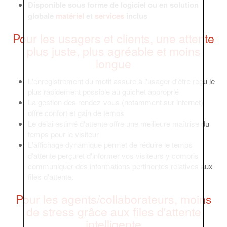
Disponible sous forme de logiciel ou en solution
globale
matériel
et
services
inclus
Pour les usagers et clients, une attente
plus juste, plus agréable et moins
longue
L'enregistrement du motif assure à l'usager d'être reçu le
plus rapidement possible au guichet approprié
La gestion des rendez-vous (notamment sur internet)
offre confort et gain de temps
Le délai estimé d'attente offre une meilleure maîtrise du
temps pour le visiteur
L'affichage dynamique permet de réduire le temps
d'attente perçu et d'informer vos visiteurs y compris
communiquer des informations pertinentes relatives aux
files d'attente.
Pour les agents/collaborateurs, moins
de stress grâce aux files d'attente
intelligente