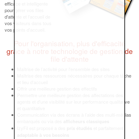
efficace et intelligente
pour gérer vos files
d'attente et l'accueil de
vos visiteurs dans tous
vos points d'accueil.
Pour l'organisation, plus d'efficacité
grâce à notre technologie de gestion de
file d'attente
Maîtrise de l’activité pour l'ensemble des sites
Maîtrise des ressources nécessaires pour chaque tâche
et lieu d'accueil
Offrir une meilleure gestion des effectifs
Permettre une meilleure gestion des affectations des
agents et d'une visibilité sur leur performance qualitative
et quantitative
Communication via des écrans à l’aide des multi-médias
embarqués ou via des
afficheurs classiques
IzyFil est proposé a des
prix étudiés
et parfaitement
adaptable à vos besoins