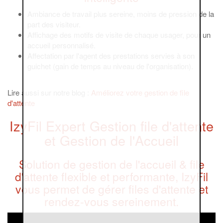
Ambiance de travail plus sereine, moins de pression de la
part des visiteur.
Affichage des motifs de visite de chaque usager, pour un
accueil personnalisé.
Affectation par l'agent des prestations servies à son
guichet (gain de temps au niveau de l'organisation).
Lire aussi sur notre blog :
Améliorez votre gestion de file
d'attente
IzyFil Expert Gestion file d'attente
et Gestion de l'Accueil
Solution de gestion de l'accueil & file
d'attente flexible et performante, IzyFil
vous permet de gérer files d'attente et
rendez-vous sereinement.