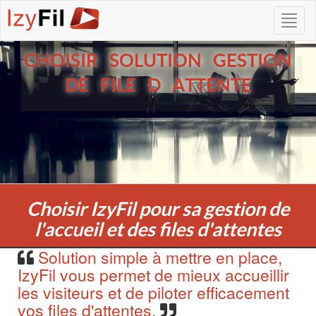
CHOISIR SOLUTION GESTION
DE FILE D ATTENTE
Choisir IzyFil pour sa gestion de
l'accueil et des files d'attentes
Solution simple à mettre en place,
IzyFil vous permet de mieux accueillir
les visiteurs et de piloter efficacement
vos files d'attentes.