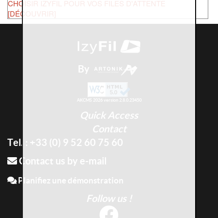
CHOISIR IZYFIL POUR VOS FILES D'ATTENTE
[DÉCOUVRIR]
By
AKCMS 2026 version 2.8.0.23450
Quick Access
Contact
Tel. : +33 (0) 9 52 60 75 60
Contact us by e-mail
Planifiez une démonstration
Follow us !