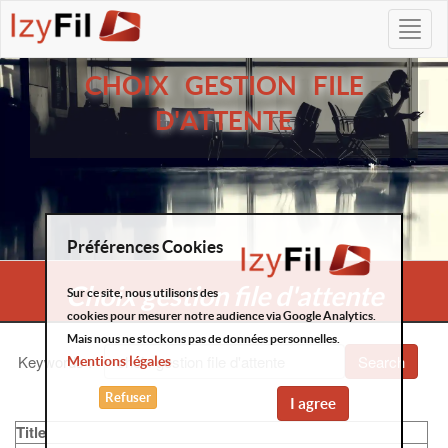
CHOIX GESTION FILE
D'ATTENTE
Préférences Cookies
Choix gestion file d'attente
Sur ce site, nous utilisons des
cookies pour mesurer notre audience via Google Analytics.
Mais nous ne stockons pas de données personnelles.
Keywords
:
Search
Mentions légales
Refuser
I agree
Title