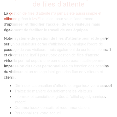
de files d'attente
La
gestion de files d'attente n'a jamais été aussi simple et
efficace
grâce à
IzyFil
et c'est pour vous l'assurance
d'
optimiser
et fluidifier l'accueil de vos visiteurs mais
également de faciliter le travail de vos équipes
.
Notre
système de gestion de files d'attente
permet de gérer
sur un ou plusieurs écran d'affichage dynamique l'ordre de
passage de vos visiteurs mais également du contenu informatif
et divertissant. IzyFil pour votre gestion de files d'attente
virtuelle permet depuis une borne avec écran tactile permet
impression du ticket personnalisée
en fonction des besoins
du visiteurs et un routage intelligent des flux de visiteurs et
clients.
Diminuez la sensation d'attente et organisez votre accueil
Traitez de manière équitablement les visiteurs
Informez et sensibilisez grâce à l'affichage dynamique
intégré
Communiquez conseils et recommandations
Personnalisez votre accueil