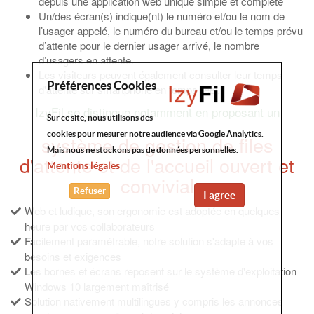
depuis une application web unique simple et complète
Un/des écran(s) indique(nt) le numéro et/ou le nom de
l’usager appelé, le numéro du bureau et/ou le temps prévu
d’attente pour le dernier usager arrivé, le nombre
d’usagers en attente.
Les visiteurs peuvent également consulter leur temps
Préférences Cookies
d'attente sur smartphone en temps réel.
IzyFil se distingue notamment en proposant un
Sur ce site, nous utilisons des
cookies pour mesurer notre audience via Google Analytics.
système de gestion de files
Mais nous ne stockons pas de données personnelles.
d'attente et de l'accueil ouvert et
Mentions légales
convivial
Refuser
I agree
Web et ludique, son ergonomie est adoptée en quelques
heure par vos collaborateurs
Facilement paramétrable, notre solution s'adapte à vos
besoins et exigences
Les bornes et écrans reposent sur le système d'exploitation
Windows 10 largement maîtrisé
Solution nativement multilingues y compris les annonces