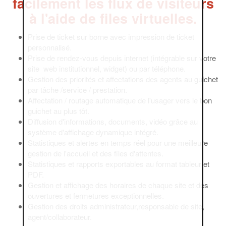
facilement les flux de visiteurs
à l'aide de files virtuelles.
Prise de ticket sur borne avec impression de ticket
personnalisé.
Prise de rendez-vous depuis internet (intégrable sur votre
site web institutionnel, widget) ou par téléphone.
Gestion des priorités et affectations des agents au guichet
par tâche /service / prestation.
Affectation / routage automatique de l'usager vers le bon
guichet au plus tôt.
Diffusion d'informations, documents, vidéo grâce au
système d'affichage dynamique intégré.
Statistiques et alertes en temps réel pour une meilleure
gestion de l'accueil et des files d'attentes.
Statistiques et rapports exportables au format tableur et
PDF.
Gestion et affichage des horaires de chaque site et des
ouvertures et fermetures exceptionnelles.
Gestion des droits administrateur,responsable de site,
agent/collaborateur.