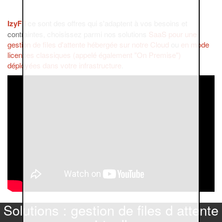
IzyFil
ce sont des offres qui s'adaptent à vos besoins et
contraintes, choisissez parmi nos solutions
SaaS pour une
gestion de files d'attente hébergée sur notre Cloud
ou
en mode
licences classiques (appelé également "On Premise")
déployées dans votre infrastructure
.
Solutions : gestion de files d attente