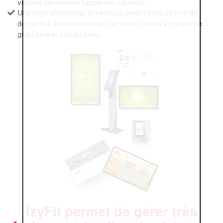
vocales permettent l'appel des visiteurs
Une régie d'affichage dynamique embarquée permet de
définir des interfaces écrans et bornes selon votre charte
graphique et vos souhaits
IzyFil
permet de gérer très