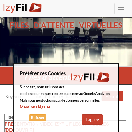
FILES D'ATTENTE VIRTUELLES
Préférences Cookies
Files d'attente virtuelles
Sur ce site, nous utilisons des
cookies pour mesurer notre audience via Google Analytics.
Keywords
:
Search
Mais nous ne stockons pas de données personnelles.
Mentions légales
Title
Refuser
I agree
PRÉSENTATION VIDÉO IZYFIL FILES VIRTUELLES
[DÉCOUVRIR]