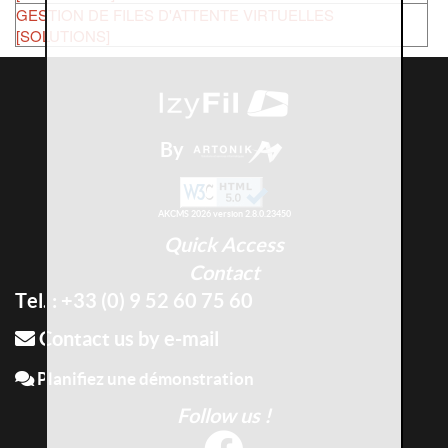
GESTION DE FILES D'ATTENTE VIRTUELLES
[SOLUTIONS]
By
AKCMS 2026 version 2.8.0.23450
Quick Access
Contact
Tel. : +33 (0) 9 52 60 75 60
Contact us by e-mail
Planifiez une démonstration
Follow us !