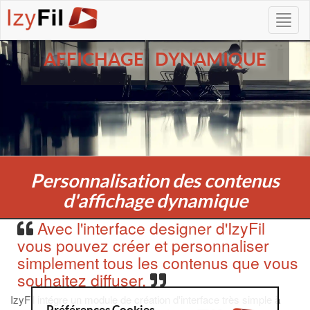
AFFICHAGE DYNAMIQUE
Personnalisation des contenus
d'affichage dynamique
Avec l'interface designer d'IzyFil
vous pouvez créer et personnaliser
simplement tous les contenus que vous
souhaitez diffuser.
IzyFil intégre un module de création d'interface très simple à
Préférences Cookies