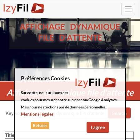
AFFICHAGE DYNAMIQUE
FILE D'ATTENTE
Préférences Cookies
Affichage dynamique file d'attente
Sur ce site, nous utilisons des
cookies pour mesurer notre audience via Google Analytics.
Mais nous ne stockons pas de données personnelles.
Keywords
:
Search
Mentions légales
Refuser
I agree
Title