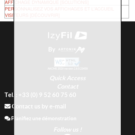
AFFICHAGE DYNAMIQUE [SOLUTIONS]
PERSONNALISEZ VOS AFFICHAGES ET L'ACCUEIL
VISITEURS [DÉCOUVRIR]
By
AKCMS 2026 version 2.8.0.23450
Quick Access
Contact
Tel. : +33 (0) 9 52 60 75 60
Contact us by e-mail
Planifiez une démonstration
Follow us !