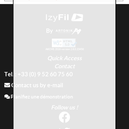
By
AKCMS 2026 version 2.8.0.23450
Quick Access
Contact
Tel. : +33 (0) 9 52 60 75 60
Contact us by e-mail
Planifiez une démonstration
Follow us !