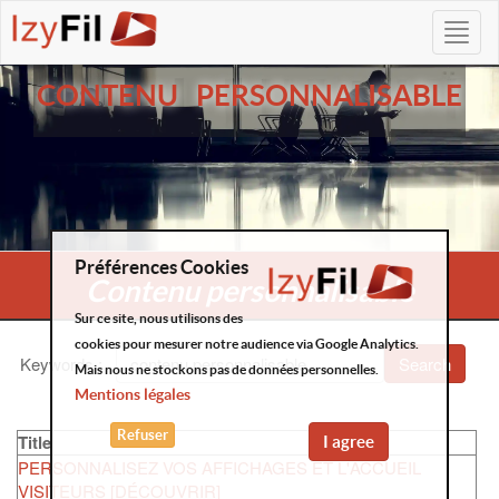
CONTENU PERSONNALISABLE
Préférences Cookies
Contenu personnalisable
Sur ce site, nous utilisons des
cookies pour mesurer notre audience via Google Analytics.
Keywords
:
Search
Mais nous ne stockons pas de données personnelles.
Mentions légales
Refuser
Title
I agree
PERSONNALISEZ VOS AFFICHAGES ET L'ACCUEIL
VISITEURS [DÉCOUVRIR]