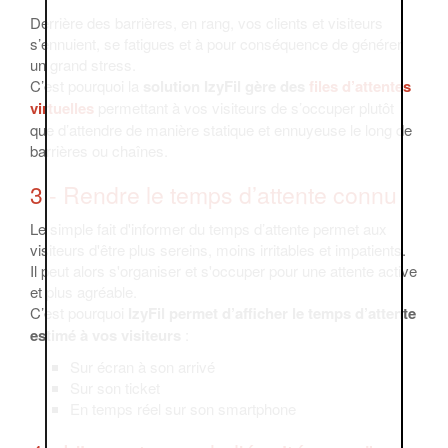
Derrière des barrières, en rang, vos clients et visiteurs
s’ennuient, se fatigues et à pour conséquence de générer
un grand stress.
C’est pourquoi la
solution IzyFil gère des
files d’attentes
virtuelles
permettant à vos visiteurs de s’occuper plutôt
que d’attendre de manière statique et ennuyeuse le long de
barrières ou chaînes.
3 - Rendre le temps d’attente connu
Le simple fait d'informer du temps d’attente permet aux
visiteurs d'être plus sereins, moins irritables et impatients.
Il peut alors s'organiser et s'occuper pour une attente active
et plus agréable.
C’est pourquoi
IzyFil permet d’afficher le temps d’attente
estimé à vos visiteurs
:
Sur écran à son arrivé
Sur son ticket
En temps réel sur son smartphone