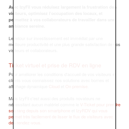
Avec IzyFil vous réduisez largement la frustration des
visiteurs, optimisez l’occupation des locaux, et
permettez à vos collaborateurs de travailler dans une
ambiance sereine.
Le retour sur investissement est immédiat par une
meilleure productivité et une plus grande satisfaction de vos
visiteurs et collaborateurs.
Ticket virtuel et prise de RDV en ligne
Pour améliorer les conditions d'accueil de vos visiteurs et
clients vous connaissez nos solutions avec bornes et
affichage dynamique
Cloud
et
On premise
.
Mais IzyFil c'est aussi des produits novateurs ne
nécessitant aucun matériel comme le
V-Ticket pour prendre
son rang depuis son smartphone
et
IzyRDV qui vous
permet très facilement de lisser le flux de visiteurs avec
des rendez-vous.