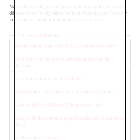
Nos solutions de gestion de l'attente vous permettent de
dématérialiser et digitaliser les files d’attente pour recevoir
vos visiteurs uniquement quand c'est leur tour.
LATEST CONTENT
Accueil client : quels bénéfices vous apporte IzyFil
Comment choisir une solution de gestion de file
d'attente.
Comment gérer les files d'attente
Diminuer les files d'attentes et améliorer l'accueil
Gestion de File d'Attente Efficace avec IzyFil
Gestion de file d'attente et optimisation de l'expérience
client
La file d'attente unique