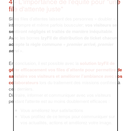
4 - L'importance de l'équité pour "une
file d'attente juste"
Si les files d’attentes laissent des personnes « doubler »,
interrompre et même parfois bousculer;
vos visiteurs se
sentiront négligés et traités de manière inéquitable
.
Avec les bornes
IzyFil de distribution de ticket chacun
accepte la règle commune «
premier arrivé, premier
servi
»
.
En conclusion, il est possible avec la
solution IzyFil de
gérer efficacement vos files d’attente pour permettre de
satisfaire vos visiteurs et améliorer l’ambiance avec vos
collaborateurs
lors du traitement des missions confiées à
ces derniers.
Distraire, informer et communiquer avec vos visiteurs
pendant l'attente est au moins doublement efficaces :
Vous améliorez leur satisfactions
Vous profitez de ce temps pour communiquer sur
vos actualités, actions et améliorez votre image.