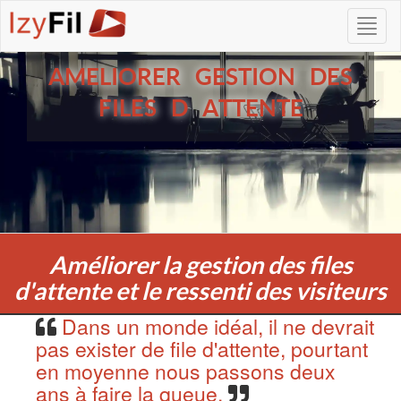
AMELIORER GESTION DES
FILES D ATTENTE
Améliorer la gestion des files
d'attente et le ressenti des visiteurs
Dans un monde idéal, il ne devrait
pas exister de file d'attente, pourtant
en moyenne nous passons deux
ans à faire la queue.