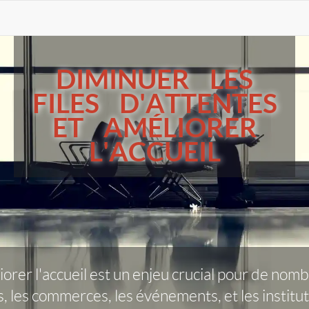
DIMINUER LES
FILES D'ATTENTES
ET AMÉLIORER
L'ACCUEIL
liorer l'accueil est un enjeu crucial pour de n
s, les commerces, les événements, et les institu