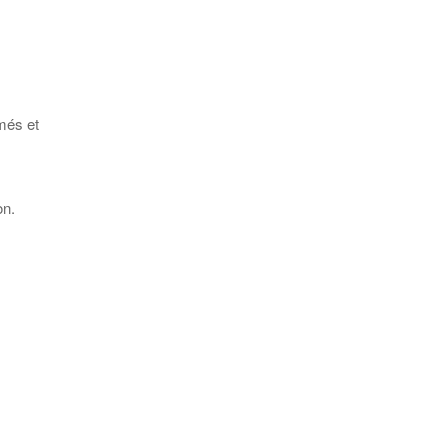
més et
on.