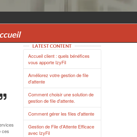
ccueil
LATEST CONTENT
Accueil client : quels bénéfices
vous apporte IzyFil
Améliorez votre gestion de file
d'attente
Comment choisir une solution de
gestion de file d'attente.
Comment gérer les files d'attente
ervices
Gestion de File d'Attente Efficace
e ces
avec IzyFil