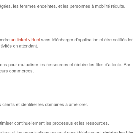
âgées, les femmes enceintes, et les personnes à mobilité réduite.
rendre
un ticket virtuel
sans télécharger d'application et être notifiés lo
tivités en attendant.
ns pour mutualiser les ressources et réduire les files d’attente. Par
sieurs commerces.
clients et identifier les domaines à améliorer.
timiser continuellement les processus et les ressources.
prises et les organisations peuvent considérablement
réduire les file