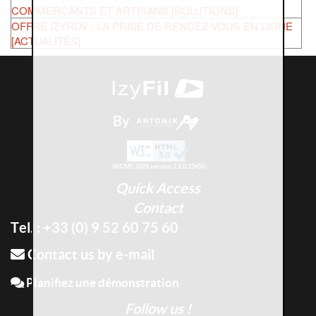
COMMERCANTS ET ARTISANS [SOLUTIONS]
OFFRE IZYRDV : LA PRISE DE RENDEZ-VOUS EN LIGNE
[ACTUALITÉS]
By
AKCMS 2026 version 2.8.0.23450
Quick Access
Contact
Tel. : +33 (0) 9 52 60 75 60
Contact us by e-mail
Planifiez une démonstration
Follow us !