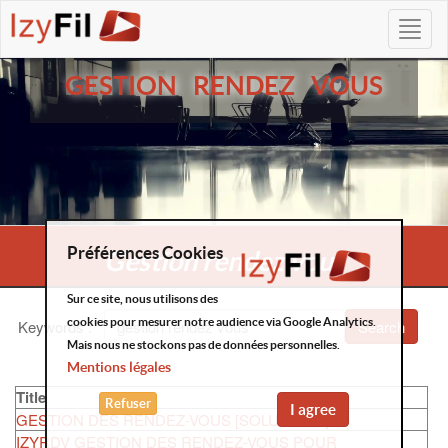
GESTION RENDEZ VOUS
Préférences Cookies
Gestion rendez vous
Sur ce site, nous utilisons des
cookies pour mesurer notre audience via Google Analytics.
Keywords
:
Search
Mais nous ne stockons pas de données personnelles.
Mentions légales
Title
Refuser
I agree
GESTION DES RENDEZ-VOUS [SOLUTIONS]
IZYRDV GESTION DES RENDEZ-VOUS POUR