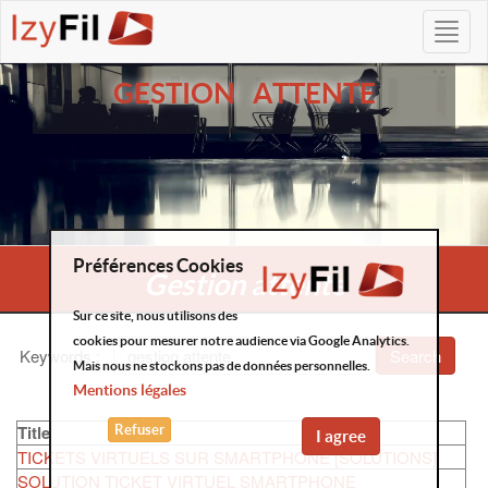
GESTION ATTENTE
Préférences Cookies
Gestion attente
Sur ce site, nous utilisons des
cookies pour mesurer notre audience via Google Analytics.
Keywords
:
Search
Mais nous ne stockons pas de données personnelles.
Mentions légales
Title
Refuser
I agree
TICKETS VIRTUELS SUR SMARTPHONE [SOLUTIONS]
SOLUTION TICKET VIRTUEL SMARTPHONE