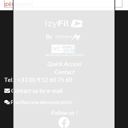
[DÉCOUVRIR]
By
AKCMS 2026 version 2.8.0.23450
Quick Access
Contact
Tel. : +33 (0) 9 52 60 75 60
Contact us by e-mail
Planifiez une démonstration
Follow us !