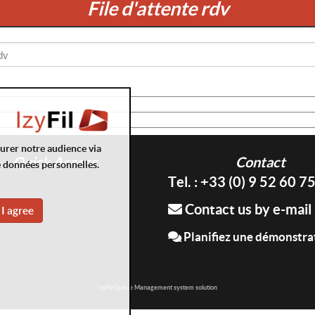
File d'attente rdv
surer notre audience via
Quick Access
Contact
e données personnelles.
Tel. : +33 (0) 9 52 60 7
Contact us by e-mail
I agree
Planifiez une démonstra
IzyFil Queue Management system solution