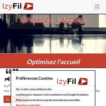
OPTIMISEZ L'ACCUEIL
Optimisez l'accueil
Préférences Cookies
Optimisez l'accueil
IzyFil vous permet de gérer de manière optimale l'accueil de
Sur ce site, nous utilisons des
vos visiteurs grace à une gestion intelligente des files d'attente.
cookies pour mesurer notre audience via Google Analytics.
En savoir plus
Mais nous ne stockons pas de données personnelles.
Mentions légales