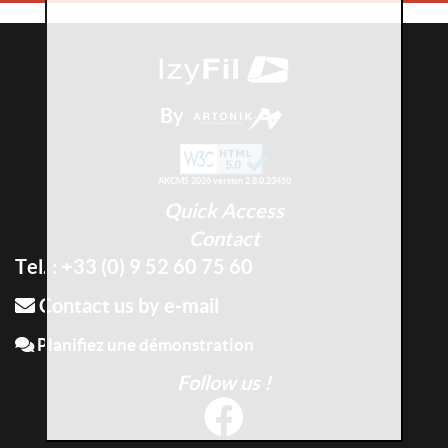
By
AKCMS 2026 version 2.8.0.23450
Quick Access
Contact
Tel. : +33 (0) 9 52 60 75 60
Contact us by e-mail
Planifiez une démonstration
Follow us !