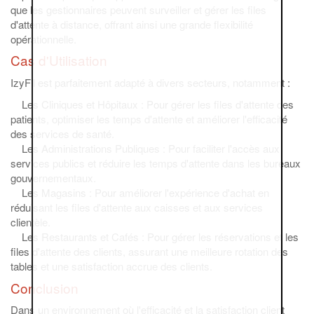
que les gestionnaires peuvent surveiller et gérer les files
d'attente à distance, offrant ainsi une grande flexibilité
opérationnelle.
Cas d'Utilisation
IzyFil est parfaitement adapté à divers secteurs, notamment :
Les Cliniques et Hôpitaux : Pour gérer les files d'attente des
patients, optimiser les temps d'attente et améliorer l'efficacité
des services de santé.
Les Administrations Publiques : Pour faciliter l'accès aux
services publics et réduire les temps d'attente dans les bureaux
gouvernementaux.
Les Magasins : Pour améliorer l'expérience d'achat en
réduisant les files d'attente aux caisses et aux services
clientèle.
Les Restaurants et Cafés : Pour gérer les réservations et les
files d'attente des clients, assurant une meilleure rotation des
tables et une satisfaction accrue des clients.
Conclusion
Dans un environnement où l'efficacité et la satisfaction client