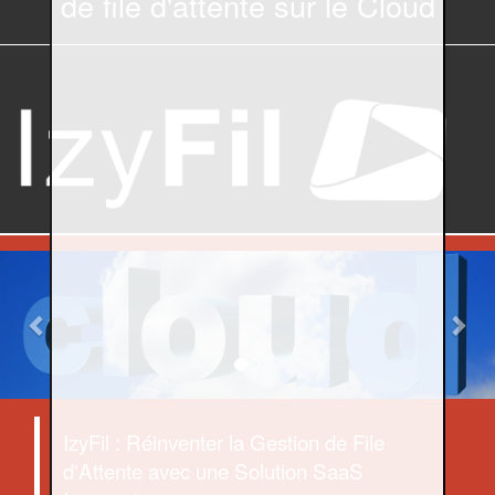
de file d'attente sur le Cloud
Previous
Nex
IzyFil : Réinventer la Gestion de File
d'Attente avec une Solution SaaS