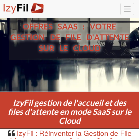
OFFRES SAAS : VOTRE
GESTION DE FILE D'ATTENTE
SUR LE CLOUD
IzyFil gestion de l'accueil et des
files d'attente en mode SaaS sur le
Cloud
IzyFil : Réinventer la Gestion de File