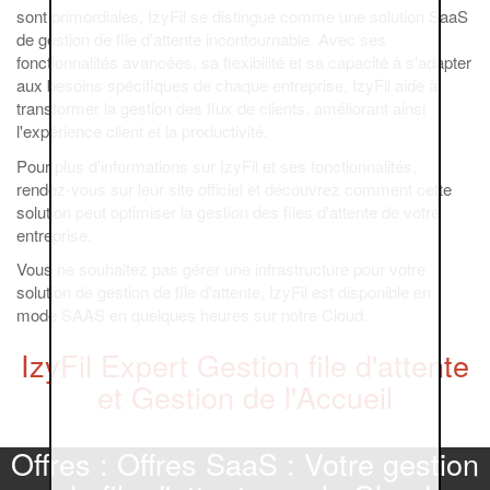
sont primordiales, IzyFil se distingue comme une solution SaaS
de gestion de file d'attente incontournable. Avec ses
fonctionnalités avancées, sa flexibilité et sa capacité à s'adapter
aux besoins spécifiques de chaque entreprise, IzyFil aide à
transformer la gestion des flux de clients, améliorant ainsi
l'expérience client et la productivité.
Pour plus d'informations sur IzyFil et ses fonctionnalités,
rendez-vous sur leur site officiel et découvrez comment cette
solution peut optimiser la gestion des files d'attente de votre
entreprise.
Vous ne souhaitez pas gérer une infrastructure pour votre
solution de gestion de file d'attente, IzyFil est disponible en
mode SAAS en quelques heures sur notre Cloud.
IzyFil Expert Gestion file d'attente
et Gestion de l'Accueil
Offres : Offres SaaS : Votre gestion