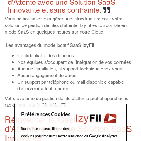
d'Attente avec une Solution SaaS
Innovante et sans contrainte.
Vous ne souhaitez pas gérer une infrastructure pour votre
solution de gestion de files d'attente, IzyFil est disponible en
mode SaaS en quelques heures sur notre Cloud.
Les avantages du mode locatif SaaS
IzyFil
:
Confidentialité des données.
Nos équipes s'occupent de l'intégration de vos données.
Aucune installation, ni support technique chez vous.
Aucun engagement de durée.
Un support par téléphone ou mail disponible capable
d'intervenir a tout moment.
Votre système de gestion de file d'attente prêt et opérationnel
rapidement sur le Cloud IzyFil.
Préférences Cookies
Réinventer la Gestion de File
d'Attente avec une Solution SaaS
Sur ce site, nous utilisons des
Innovante
cookies pour mesurer notre audience via Google Analytics.