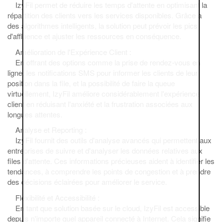
IzyFil permet de réduire les temps d'attente en optimisant la
répartition des clients vers les services disponibles. Grâce à
des algorithmes intelligents, la solution peut prévoir les pics
d'affluence et ajuster les ressources en conséquence.
Amélioration de l'Expérience Client :
En offrant des options comme la prise de rendez-vous en
ligne, les notifications SMS pour informer les clients de leur
position dans la file, et la possibilité de faire la queue
virtuellement, IzyFil améliore considérablement l'expérience
client en réduisant l'anxiété et la frustration associées aux
longues attentes.
Analyse et Reporting :
IzyFil fournit des outils d'analyse avancés qui permettent aux
entreprises de suivre et d'analyser les données relatives aux
files d'attente. Ces informations précieuses aident à identifier les
tendances, à comprendre les points de congestion et à prendre
des décisions éclairées pour améliorer le service.
Flexibilité et Accessibilité :
En tant que solution basée sur le cloud, IzyFil est accessible
depuis n'importe quel appareil connecté à Internet. Cela signifie