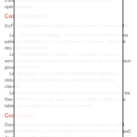
opérationnelle.
Cas d'Utilisation
IzyFil est parfaitement adapté à divers secteurs, notamment :
Les Cliniques et Hôpitaux : Pour gérer les files d'attente des
patients, optimiser les temps d'attente et améliorer l'efficacité
des services de santé.
Les Administrations Publiques : Pour faciliter l'accès aux
services publics et réduire les temps d'attente dans les bureaux
gouvernementaux.
Les Magasins : Pour améliorer l'expérience d'achat en
réduisant les files d'attente aux caisses et aux services
clientèle.
Les Restaurants et Cafés : Pour gérer les réservations et les
files d'attente des clients, assurant une meilleure rotation des
tables et une satisfaction accrue des clients.
Conclusion
Dans un environnement où l'efficacité et la satisfaction client
sont primordiales, IzyFil se distingue comme une solution SaaS