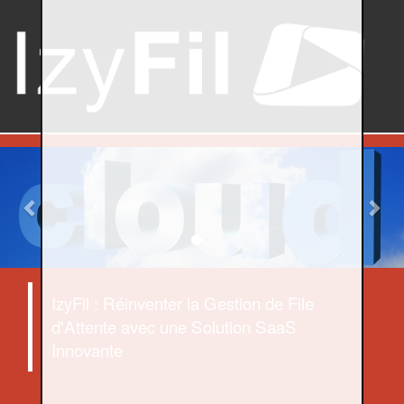
Previous
Nex
IzyFil : Réinventer la Gestion de File
d'Attente avec une Solution SaaS
Innovante