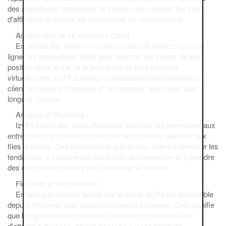
des algorithmes intelligents, la solution peut prévoir les pics
d'affluence et ajuster les ressources en conséquence.
Amélioration de l'Expérience Client :
En offrant des options comme la prise de rendez-vous en
ligne, les notifications SMS pour informer les clients de leur
position dans la file, et la possibilité de faire la queue
virtuellement, IzyFil améliore considérablement l'expérience
client en réduisant l'anxiété et la frustration associées aux
longues attentes.
Analyse et Reporting :
IzyFil fournit des outils d'analyse avancés qui permettent aux
entreprises de suivre et d'analyser les données relatives aux
files d'attente. Ces informations précieuses aident à identifier les
tendances, à comprendre les points de congestion et à prendre
des décisions éclairées pour améliorer le service.
Flexibilité et Accessibilité :
En tant que solution basée sur le cloud, IzyFil est accessible
depuis n'importe quel appareil connecté à Internet. Cela signifie
que les gestionnaires peuvent surveiller et gérer les files
d'attente à distance, offrant ainsi une grande flexibilité