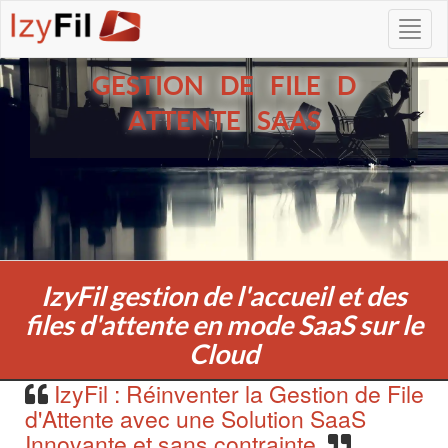
GESTION DE FILE D
ATTENTE SAAS
IzyFil gestion de l'accueil et des
files d'attente en mode SaaS sur le
Cloud
IzyFil : Réinventer la Gestion de File
d'Attente avec une Solution SaaS
Innovante et sans contrainte.