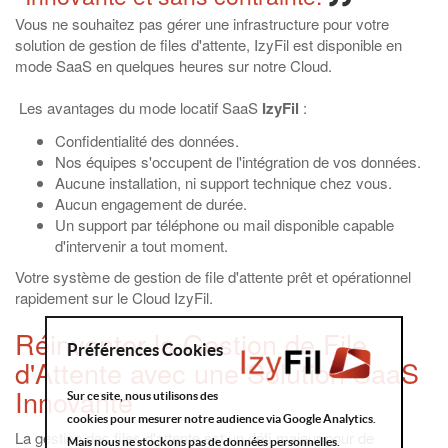
Vous ne souhaitez pas gérer une infrastructure pour votre
solution de gestion de files d'attente, IzyFil est disponible en
mode SaaS en quelques heures sur notre Cloud.
Les avantages du mode locatif SaaS
IzyFil
:
Confidentialité des données.
Nos équipes s'occupent de l'intégration de vos données.
Aucune installation, ni support technique chez vous.
Aucun engagement de durée.
Un support par téléphone ou mail disponible capable
d'intervenir a tout moment.
Votre système de gestion de file d'attente prêt et opérationnel
rapidement sur le Cloud IzyFil.
Réinventer la Gestion de File
Préférences Cookies
d'Attente avec une Solution SaaS
Innovante
Sur ce site, nous utilisons des
cookies pour mesurer notre audience via Google Analytics.
La gestion des files d'attente est un défi majeur pour de
Mais nous ne stockons pas de données personnelles.