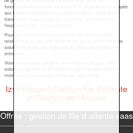
de gestion de file d'attente incontournable. Avec ses
fonctionnalités avancées, sa flexibilité et sa capacité à s'adapter
aux besoins spécifiques de chaque entreprise, IzyFil aide à
transformer la gestion des flux de clients, améliorant ainsi
l'expérience client et la productivité.
Pour plus d'informations sur IzyFil et ses fonctionnalités,
rendez-vous sur leur site officiel et découvrez comment cette
solution peut optimiser la gestion des files d'attente de votre
entreprise.
Vous ne souhaitez pas gérer une infrastructure pour votre
solution de gestion de file d'attente, IzyFil est disponible en
mode SAAS en quelques heures sur notre Cloud.
IzyFil Expert Gestion file d'attente
et Gestion de l'Accueil
Offres : gestion de file d attente saas