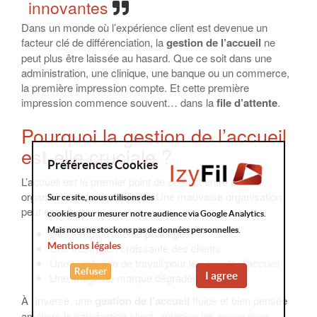
innovantes
Dans un monde où l’expérience client est devenue un
facteur clé de différenciation, la
gestion de l’accueil
ne
peut plus être laissée au hasard. Que ce soit dans une
administration, une clinique, une banque ou un commerce,
la première impression compte. Et cette première
impression commence souvent… dans la
file d’attente
.
Pourquoi la gestion de l’accueil
est-elle cruciale ?
Préférences Cookies
L’accueil est le premier point de contact entre une
organisation et ses visiteurs. Une mauvaise organisation
Sur ce site, nous utilisons des
peut entraîner :
cookies pour mesurer notre audience via Google Analytics.
Mais nous ne stockons pas de données personnelles.
Des temps d’attente prolongés
Mentions légales
Une frustration croissante des clients
Une surcharge de travail pour les agents d’accueil
Refuser
I agree
Une image de marque dégradée
À l’inverse, une
gestion de l’accueil
fluide et bien pensée
améliore la satisfaction client, optimise les ressources