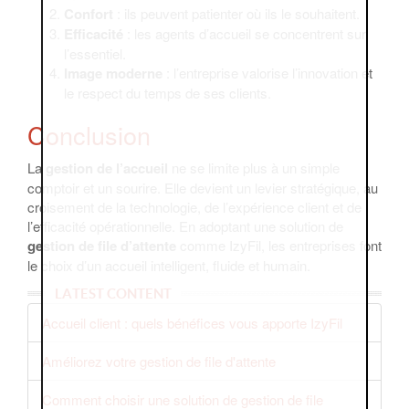
Confort
: ils peuvent patienter où ils le souhaitent.
Efficacité
: les agents d’accueil se concentrent sur
l’essentiel.
Image moderne
: l’entreprise valorise l’innovation et
le respect du temps de ses clients.
Conclusion
La
gestion de l’accueil
ne se limite plus à un simple
comptoir et un sourire. Elle devient un levier stratégique, au
croisement de la technologie, de l’expérience client et de
l’efficacité opérationnelle. En adoptant une solution de
gestion de file d’attente
comme IzyFil, les entreprises font
le choix d’un accueil intelligent, fluide et humain.
LATEST CONTENT
Accueil client : quels bénéfices vous apporte IzyFil
Améliorez votre gestion de file d'attente
Comment choisir une solution de gestion de file