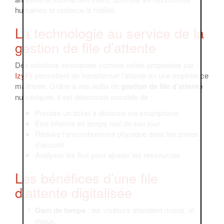
humaines et renforce la fidélité.
La technologie au service de la
gestion de file d’attente
Des solutions innovantes comme celles proposées par
IzyFil
permettent de transformer l’attente en une expérience
maîtrisée. Grâce à des outils de
gestion de file d’attente
numériques, il est désormais possible de :
Prendre un ticket à distance via smartphone
Être informé en temps réel de son tour
Réduire l’encombrement physique dans les zones
d’accueil
Analyser les flux pour ajuster les ressources
Les bénéfices d’une file
d’attente digitalisée
Gain de temps
: les visiteurs attendent moins, et
mieux.