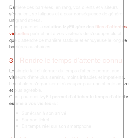
Derrière des barrières, en rang, vos clients et visiteurs
s’ennuient, se fatigues et à pour conséquence de générer
un grand stress.
C’est pourquoi la
solution IzyFil gère des
files d’attentes
virtuelles
permettant à vos visiteurs de s’occuper plutôt
que d’attendre de manière statique et ennuyeuse le long de
barrières ou chaînes.
3 - Rendre le temps d’attente connu
Le simple fait d'informer du temps d’attente permet aux
visiteurs d'être plus sereins, moins irritables et impatients.
Il peut alors s'organiser et s'occuper pour une attente active
et plus agréable.
C’est pourquoi
IzyFil permet d’afficher le temps d’attente
estimé à vos visiteurs
:
Sur écran à son arrivé
Sur son ticket
En temps réel sur son smartphone