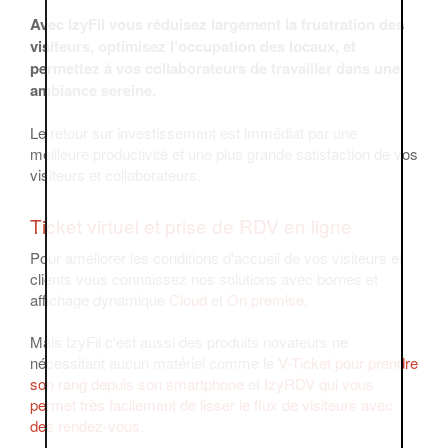
Avec IzyFil vous réduisez largement la frustration des
visiteurs, optimisez l’occupation des locaux, et
permettez à vos collaborateurs de travailler dans une
ambiance sereine.
Le retour sur investissement est immédiat par une
meilleure productivité et une plus grande satisfaction de vos
visiteurs et collaborateurs.
Ticket virtuel et prise de RDV en ligne
Pour améliorer les conditions d'accueil de vos visiteurs et
clients vous connaissez nos solutions avec bornes et
affichage dynamique
Cloud
et
On premise
.
Mais IzyFil c'est aussi des produits novateurs ne
nécessitant aucun matériel comme le
V-Ticket pour prendre
son rang depuis son smartphone
et
IzyRDV qui vous
permet très facilement de lisser le flux de visiteurs avec
des rendez-vous.