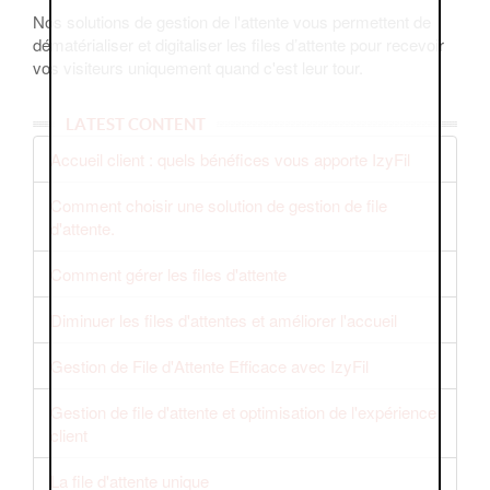
Nos solutions de gestion de l'attente vous permettent de
dématérialiser et digitaliser les files d’attente pour recevoir
vos visiteurs uniquement quand c'est leur tour.
LATEST CONTENT
Accueil client : quels bénéfices vous apporte IzyFil
Comment choisir une solution de gestion de file
d'attente.
Comment gérer les files d'attente
Diminuer les files d'attentes et améliorer l'accueil
Gestion de File d'Attente Efficace avec IzyFil
Gestion de file d'attente et optimisation de l'expérience
client
La file d'attente unique