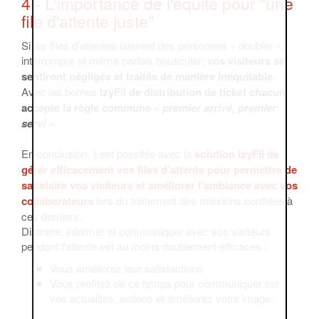
4 - L'importance de l'équité pour "une
file d'attente juste"
Si les files d’attentes laissent des personnes « doubler »,
interrompre et même parfois bousculer;
vos visiteurs se
sentiront négligés et traités de manière inéquitable
.
Avec les bornes
IzyFil de distribution de ticket chacun
accepte la règle commune «
premier arrivé, premier
servi
»
.
En conclusion, il est possible avec la
solution IzyFil de
gérer efficacement vos files d’attente pour permettre de
satisfaire vos visiteurs et améliorer l’ambiance avec vos
collaborateurs
lors du traitement des missions confiées à
ces derniers.
Distraire, informer et communiquer avec vos visiteurs
pendant l'attente est au moins doublement efficaces :
Vous améliorez leur satisfactions
Vous profitez de ce temps pour communiquer sur
vos actualités, actions et améliorez votre image.