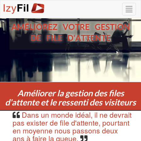
AMÉLIOREZ VOTRE GESTION
DE FILE D'ATTENTE
Améliorer la gestion des files
d'attente et le ressenti des visiteurs
Dans un monde idéal, il ne devrait
pas exister de file d'attente, pourtant
en moyenne nous passons deux
ans à faire la queue.