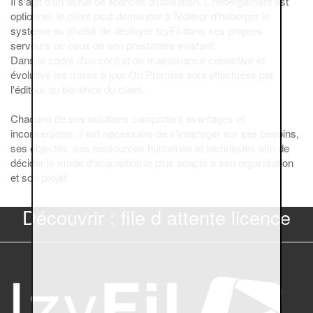
Il s'agit d'un achat de licences d'utilisation. L'hébergement est
optionnel, le client peut demander à l'éditeur d'héberger le
système ou choisir de déployer IzyFil dans ses propres
serveurs ou ceux de son prestataire existant.
Dans le cadre d'un contrat de maintenance corrective et
évolutive les mises à jour On Premise sont effectuées par
l'éditeur au bénéfice du client.
Chacune de ses solutions comportent avantages et
inconvénients, il est nécessaire de s'interroger sur ses besoins,
ses objectifs, ses ressources humaines et techniques afin de
décider le mode d'acquisition le plus adapté à son organisation
et son projet.
Découvrir : file d attente licence