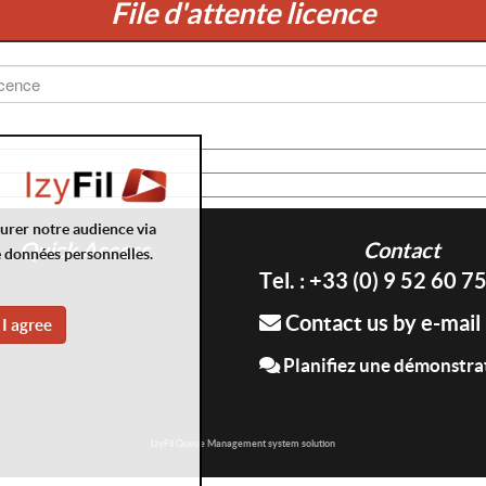
File d'attente licence
surer notre audience via
Quick Access
Contact
e données personnelles.
Tel. : +33 (0) 9 52 60 7
Contact us by e-mail
I agree
Planifiez une démonstra
IzyFil Queue Management system solution