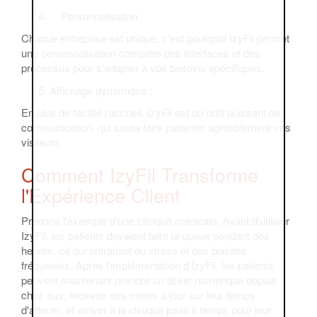
Personnalisation :
Chaque entreprise est unique, c'est pourquoi IzyFil permet
une personnalisation complète des interfaces et des
processus pour s'adapter à vos besoins spécifiques.
Affichage dynamique :
En plus de facilité l'accueil, IzyFil est un outil puissant de
communication, qui saura faire patienter agréablement vos
visiteurs.
Comment IzyFil Transforme
l'Expérience Client
Prenons l'exemple d'une clinique médicale. Avant d'utiliser
IzyFil, les patients devaient faire la queue pendant des
heures, ce qui entraînait du stress et des plaintes
fréquentes. Après l'implémentation d'IzyFil, les patients
peuvent maintenant prendre un ticket numérique depuis
chez eux, recevoir des mises à jour sur leur temps
d'attente, et arriver à la clinique juste à temps pour leur