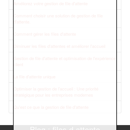
Améliorez votre gestion de file d'attente
Comment choisir une solution de gestion de file
d'attente.
Comment gérer les files d'attente
Diminuer les files d'attentes et améliorer l'accueil
Gestion de file d'attente et optimisation de l'expérience
client
La file d'attente unique
Optimiser la gestion de l'accueil : Une priorité
stratégique pour les entreprises modernes
Qu'est ce que la gestion de file d'attente
Blog : files d attente