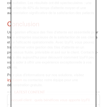
consultation. Les résultats ont été spectaculaires : une
réduction de 40% du temps d'attente moyen et une
augmentation significative de la satisfaction des patients.
Conclusion
Une gestion efficace des files d'attente est essentielle pour
toute entreprise soucieuse de la satisfaction de ses clients
et de l'efficacité opérationnelle. Avec IzyFil, vous pouvez
transformer votre gestion des files d'attente en un
processus fluide, prévisible et axé sur le client. Contactez-
nous dès aujourd'hui pour découvrir comment IzyFil peut
vous aider à offrir une expérience exceptionnelle à vos
clients.
Pour plus d'informations sur nos solutions, visitez
izyfil.com
ou contactez notre équipe pour une
démonstration gratuite.
LATEST CONTENT
Accueil client : quels bénéfices vous apporte IzyFil