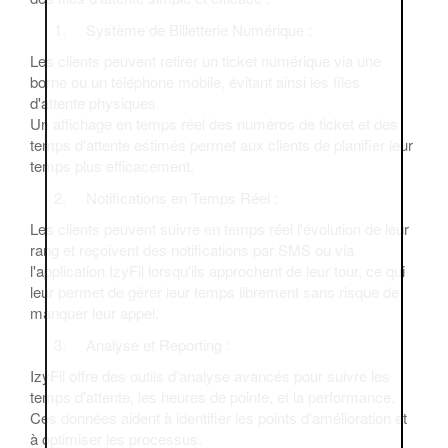
Système de Billetterie Numérique :
Les clients peuvent retirer un ticket numérique via une
borne ou un téléphone mobile, évitant ainsi les files
d'attente physiques.
Un affichage en temps réel des numéros de ticket et des
temps d'attente estimés permet aux clients de planifier leur
temps plus efficacement.
Notifications en Temps Réel :
Les clients peuvent suivre en temps réel l'évolution de leur
rang et reçoivent des notifications par SMS ou via
l'application IzyFil lorsqu'ils approchent de leur tour, ce qui
leur permet de gérer leur temps librement sans risque de
manquer leur appel.
Analyse et Reporting :
IzyFil offre des outils d’analyse avancés pour suivre les
temps d'attente, les heures de pointe, et la performance.
Ces données aident à identifier les points d'amélioration et
à optimiser les processus.