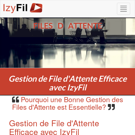
FILES D ATTENTE
Gestion de File d'Attente Efficace
avec IzyFil
Pourquoi une Bonne Gestion des
Files d'Attente est Essentielle?
Gestion de File d'Attente
Efficace avec IzyFil