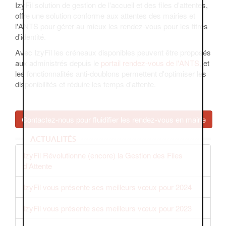
IzyFil solution de gestion de l'accueil et des files d'attentes,
offre une solution conforme aux attentes des mairies et
l'ANTS pour gérer au mieux les rendez-vous pour les titres
d'identité.
Avec IzyFil les créneaux disponibles peuvent être proposés
aux administrés depuis le
portail rendez-vous de l'ANTS
, et
les fonctionnalités anti-doublons permettent d'optimiser les
disponibilités et réduire les temps d'attente.
Contactez-nous pour fluidifier les rendez-vous en mairie
ACTUALITÉS
IzyFil Révolutionne (encore) la Gestion des Files
d'Attente
IzyFil vous présente ses meilleurs vœux pour 2024
IzyFil vous présente ses meilleurs vœux pour 2023