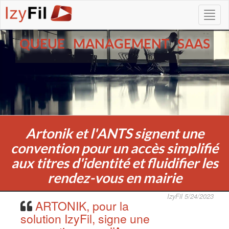
QUEUE MANAGEMENT SAAS
Artonik et l'ANTS signent une
convention pour un accès simplifié
aux titres d'identité et fluidifier les
rendez-vous en mairie
IzyFil 5/24/2023
ARTONIK, pour la
solution IzyFil, signe une