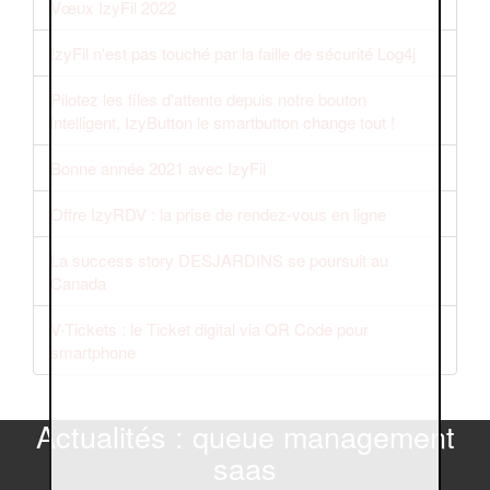
Vœux IzyFil 2022
IzyFil n'est pas touché par la faille de sécurité Log4j
Pilotez les files d'attente depuis notre bouton
intelligent, IzyButton le smartbutton change tout !
Bonne année 2021 avec IzyFil
Offre IzyRDV : la prise de rendez-vous en ligne
La success story DESJARDINS se poursuit au
Canada
V-Tickets : le Ticket digital via QR Code pour
smartphone
Actualités : queue management
saas