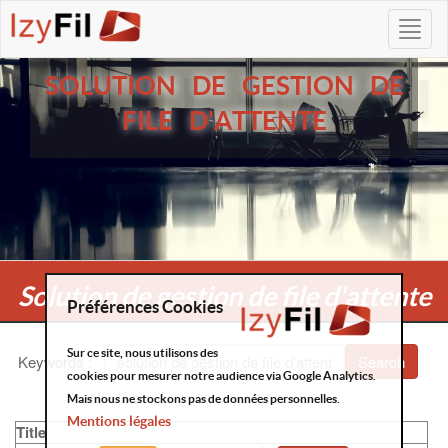
SOLUTION DE GESTION DE
FILE D'ATTENTE
Solution de gestion de file d'attente
Préférences Cookies
Sur ce site, nous utilisons des
Keywords
:
Search
cookies pour mesurer notre audience via Google Analytics.
Mais nous ne stockons pas de données personnelles.
Mentions légales
Title