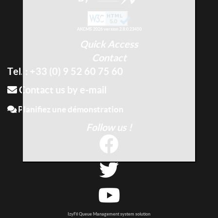
AKCMS 2026 version 2.8.0.23450
Quick Access
Contact
Tel. : +33 (0) 9 52 60 75 60
Contact us by e-mail
Planifiez une démonstration
Follow us !
IzyFil Queue Management system solution