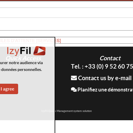
ILES D'ATTENTE [SERVICES]
Quick Access
Contact
surer notre audience via
Tel. : +33 (0) 9 52 60 7
e données personnelles.
Contact us by e-mail
I agree
Planifiez une démonstra
IzyFil Queue Management system solution