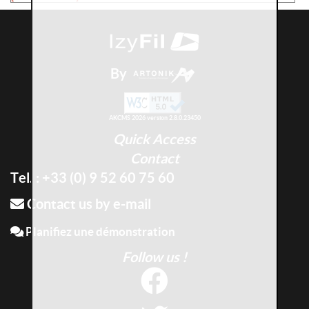
By
AKCMS 2026 version 2.8.0.23450
Quick Access
Contact
Tel. : +33 (0) 9 52 60 75 60
Contact us by e-mail
Planifiez une démonstration
Follow us !