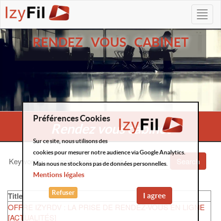
RENDEZ VOUS CABINET
Préférences Cookies
Rendez vous cabinet
Sur ce site, nous utilisons des
cookies pour mesurer notre audience via Google Analytics.
Keywords
:
Search
Mais nous ne stockons pas de données personnelles.
Mentions légales
Refuser
Title
I agree
OFFRE IZYRDV : LA PRISE DE RENDEZ-VOUS EN LIGNE
[ACTUALITÉS]