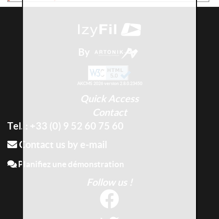
By
AKCMS 2026 version 2.8.0.23450
Quick Access
Contact
Tel. : +33 (0) 9 52 60 75 60
Contact us by e-mail
Planifiez une démonstration
Follow us !