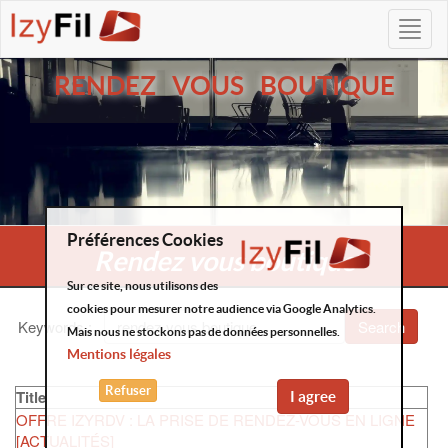
RENDEZ VOUS BOUTIQUE
Préférences Cookies
Rendez vous boutique
Sur ce site, nous utilisons des
cookies pour mesurer notre audience via Google Analytics.
Keywords
:
Search
Mais nous ne stockons pas de données personnelles.
Mentions légales
Refuser
Title
I agree
OFFRE IZYRDV : LA PRISE DE RENDEZ-VOUS EN LIGNE
[ACTUALITÉS]