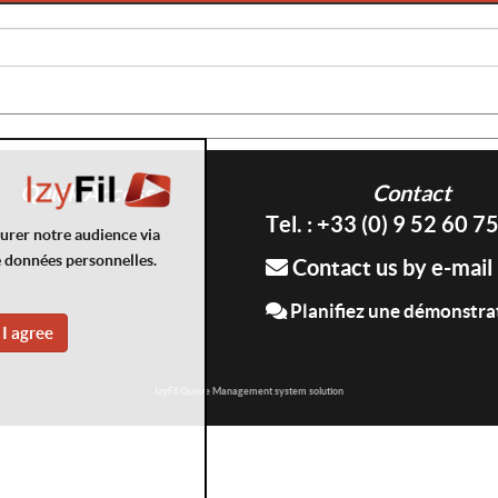
Quick Access
Contact
Tel. : +33 (0) 9 52 60 7
surer notre audience via
e données personnelles.
Contact us by e-mail
Planifiez une démonstra
I agree
IzyFil Queue Management system solution