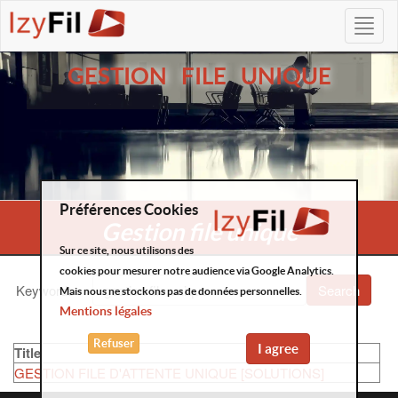
GESTION FILE UNIQUE
Préférences Cookies
Gestion file unique
Sur ce site, nous utilisons des
cookies pour mesurer notre audience via Google Analytics.
Keywords
:
Search
Mais nous ne stockons pas de données personnelles.
Mentions légales
Refuser
I agree
Title
GESTION FILE D'ATTENTE UNIQUE [SOLUTIONS]