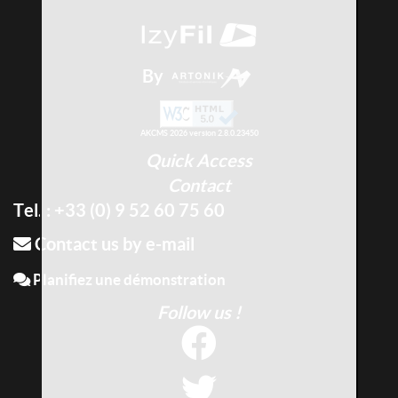
By
AKCMS 2026 version 2.8.0.23450
Quick Access
Contact
Tel. : +33 (0) 9 52 60 75 60
Contact us by e-mail
Planifiez une démonstration
Follow us !