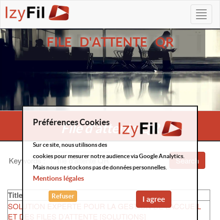
FILE D'ATTENTE QR
Préférences Cookies
File d'attente QR
Sur ce site, nous utilisons des
cookies pour mesurer notre audience via Google Analytics.
Keywords
:
Search
Mais nous ne stockons pas de données personnelles.
Mentions légales
Title
Refuser
I agree
SOLUTION EXPERTE POUR LA GESTION DE L’ACCUEIL
ET DES FILES D’ATTENTE [SOLUTIONS]