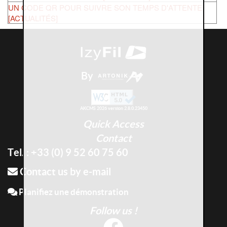
UN CODE QR POUR SUIVRE SON TEMPS D'ATTENTE
[ACTUALITÉS]
By
AKCMS 2026 version 2.8.0.23450
Quick Access
Contact
Tel. : +33 (0) 9 52 60 75 60
Contact us by e-mail
Planifiez une démonstration
Follow us !