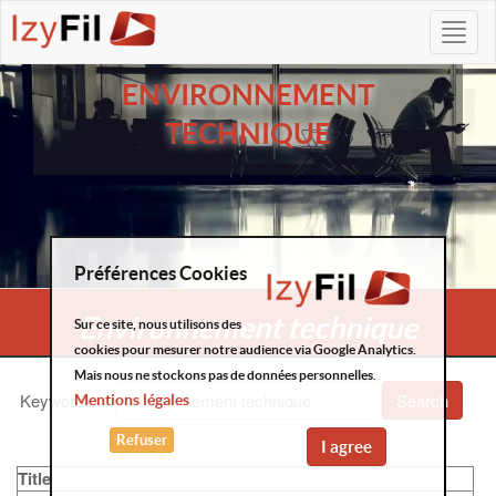
ENVIRONNEMENT
TECHNIQUE
Préférences Cookies
Environnement technique
Sur ce site, nous utilisons des
cookies pour mesurer notre audience via Google Analytics.
Mais nous ne stockons pas de données personnelles.
Keywords
:
Search
Mentions légales
Refuser
I agree
Title