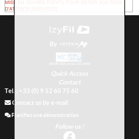
MISE EN OEUVRE D'IZYFIL POUR GÉRER VOS FILES
D'ATTENTE [SERVICES]
By
AKCMS 2026 version 2.8.0.23450
Quick Access
Contact
Tel. : +33 (0) 9 52 60 75 60
Contact us by e-mail
Planifiez une démonstration
Follow us !