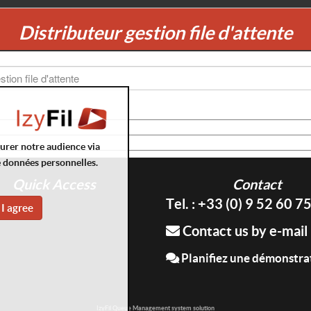
Distributeur gestion file d'attente
surer notre audience via
e données personnelles.
Quick Access
Contact
Tel. : +33 (0) 9 52 60 7
I agree
Contact us by e-mail
Planifiez une démonstra
IzyFil Queue Management system solution