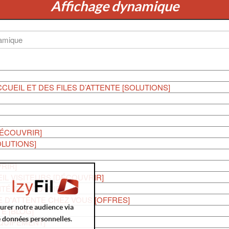
Affichage dynamique
CUEIL ET DES FILES D’ATTENTE [SOLUTIONS]
DÉCOUVRIR]
OLUTIONS]
RIR]
IL VISITEURS [DÉCOUVRIR]
ITÉ [DÉCOUVRIR]
E D'ATTENTE CHEZ VOUS [OFFRES]
surer notre audience via
E [BLOG]
e données personnelles.
QUIPEMENT]