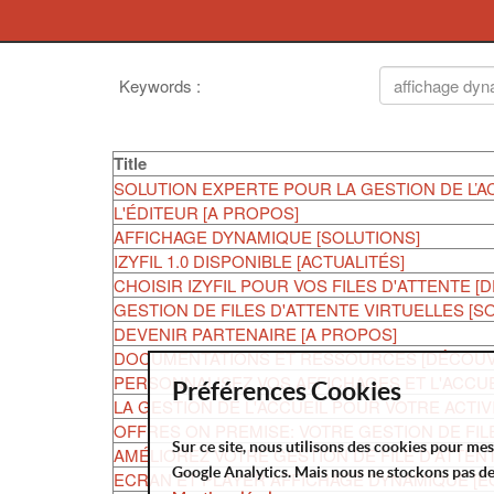
Keywords
:
Title
SOLUTION EXPERTE POUR LA GESTION DE L’AC
L'ÉDITEUR [A PROPOS]
AFFICHAGE DYNAMIQUE [SOLUTIONS]
IZYFIL 1.0 DISPONIBLE [ACTUALITÉS]
CHOISIR IZYFIL POUR VOS FILES D'ATTENTE [
GESTION DE FILES D'ATTENTE VIRTUELLES [S
DEVENIR PARTENAIRE [A PROPOS]
DOCUMENTATIONS ET RESSOURCES [DÉCOUV
PERSONNALISEZ VOS AFFICHAGES ET L'ACCUE
Préférences Cookies
LA GESTION DE L'ACCUEIL POUR VOTRE ACTIV
OFFRES ON PREMISE: VOTRE GESTION DE FIL
Sur ce site, nous utilisons des cookies pour me
AMÉLIOREZ VOTRE GESTION DE FILE D'ATTENT
Google Analytics. Mais nous ne stockons pas d
ECRAN ET PLAYER AFFICHAGE DYNAMIQUE [E