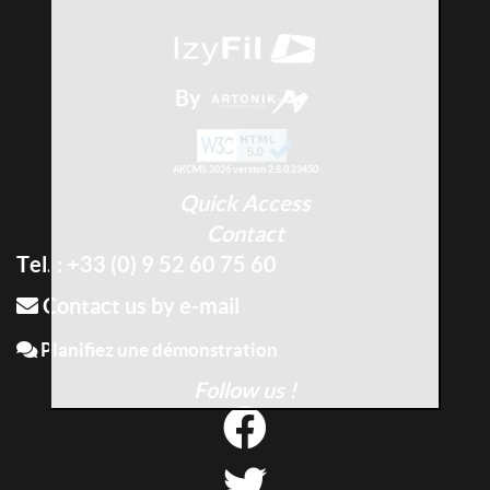
By
AKCMS 2026 version 2.8.0.23450
Quick Access
Contact
Tel. : +33 (0) 9 52 60 75 60
Contact us by e-mail
Planifiez une démonstration
Follow us !