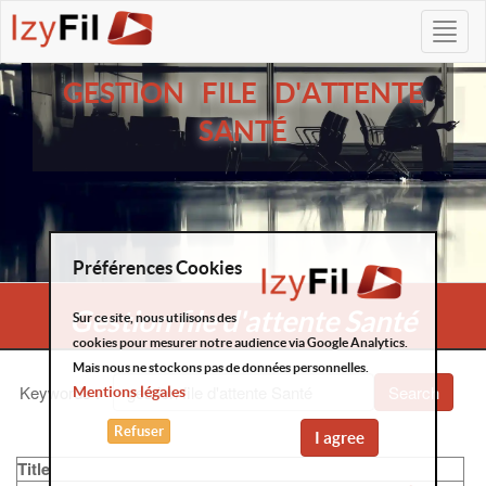
GESTION FILE D'ATTENTE
SANTÉ
Préférences Cookies
Gestion file d'attente Santé
Sur ce site, nous utilisons des
cookies pour mesurer notre audience via Google Analytics.
Mais nous ne stockons pas de données personnelles.
Keywords
:
Search
Mentions légales
Refuser
I agree
Title