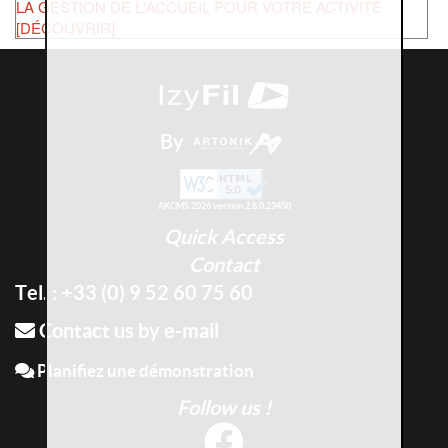
LA GESTION DE L'ACCUEIL POUR VOTRE ACTIVITÉ
[DÉCOUVRIR]
By
AKCMS 2026 version 2.8.0.23450
Quick Access
Contact
Tel. : +33 (0) 9 52 60 75 60
Contact us by e-mail
Planifiez une démonstration
Follow us !