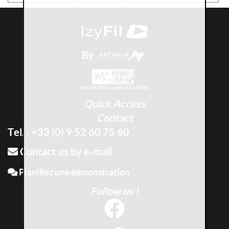
By
AKCMS 2026 version 2.8.0.23450
Quick Access
Contact
Tel. : +33 (0) 9 52 60 75 60
Contact us by e-mail
Planifiez une démonstration
Follow us !