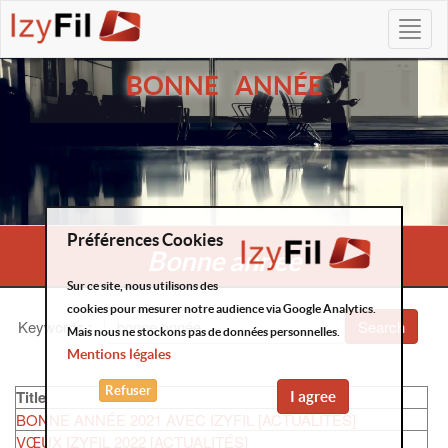
BONNE ANNÉE
Préférences Cookies
Bonne année
Sur ce site, nous utilisons des
cookies pour mesurer notre audience via Google Analytics.
Keywords
:
Search
Mais nous ne stockons pas de données personnelles.
Mentions légales
Refuser
Title
I agree
BONNE ANNÉE 2021 AVEC IZYFIL [ACTUALITÉS]
VŒUX IZYFIL 2022 [ACTUALITÉS]