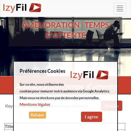
AMÉLIORATION TEMPS
D'ATTENTE
Préférences Cookies
Amélioration temps d'attente
Sur ce site, nous utilisons des
cookies pour mesurer notre audience via Google Analytics.
Mais nous ne stockons pas de données personnelles.
Mentions légales
Keywords
:
Search
Refuser
I agree
Title