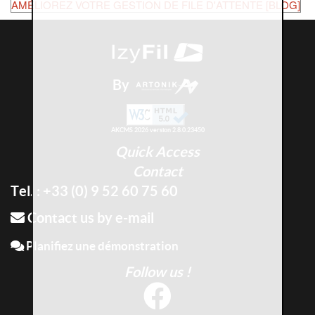
AMÉLIOREZ VOTRE GESTION DE FILE D'ATTENTE [BLOG]
By
AKCMS 2026 version 2.8.0.23450
Quick Access
Contact
Tel. : +33 (0) 9 52 60 75 60
Contact us by e-mail
Planifiez une démonstration
Follow us !