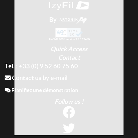
By
AKCMS 2026 version 2.8.0.23450
Quick Access
Contact
Tel. : +33 (0) 9 52 60 75 60
Contact us by e-mail
Planifiez une démonstration
Follow us !